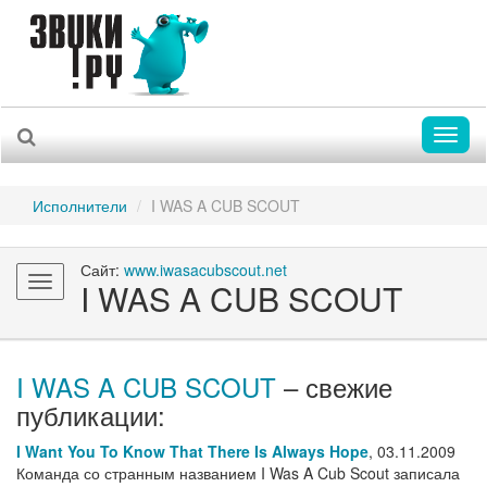
Toggl
naviga
Исполнители
I WAS A CUB SCOUT
Сайт:
www.iwasacubscout.net
Toggle
I WAS A CUB SCOUT
navigation
I WAS A CUB SCOUT
– свежие
публикации:
I Want You To Know That There Is Always Hope
,
03.11.2009
Команда со странным названием I Was A Cub Scout записала