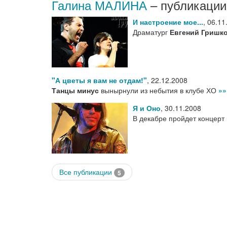
Галина МАЛИНА
– публикации
И настроение мое...
,
06.11
Драматург
Евгений Гришк
"А цветы я вам не отдам!"
,
22.12.2008
Танцы минус
вынырнули из небытия в клубе ХО
»»
Я и Оно
,
30.11.2008
В декабре пройдет концерт
Все публикации
5