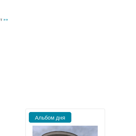
рт
»»
Альбом дня