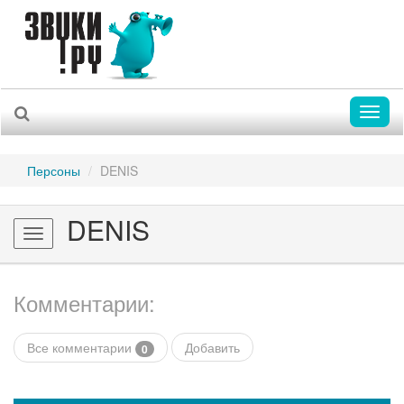
Toggl
naviga
Персоны
DENIS
DENIS
Toggle
navigation
Комментарии:
Все комментарии
Добавить
0