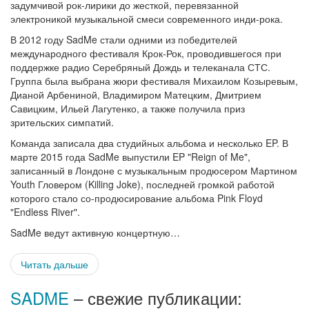
задумчивой рок-лирики до жесткой, перевязанной
электроникой музыкальной смеси современного инди-рока.
В 2012 году SadMe стали одними из победителей
международного фестиваля Крок-Рок, проводившегося при
поддержке радио Серебряный Дождь и телеканала СТС.
Группа была выбрана жюри фестиваля Михаилом Козыревым,
Дианой Арбениной, Владимиром Матецким, Дмитрием
Савицким, Ильей Лагутенко, а также получила приз
зрительских симпатий.
Команда записала два студийных альбома и несколько EP. В
марте 2015 года SadMe выпустили EP "Reign of Me",
записанный в Лондоне с музыкальным продюсером Мартином
Youth Гловером (Killing Joke), последней громкой работой
которого стало со-продюсирование альбома Pink Floyd
"Endless River".
SadMe ведут активную концертную…
Читать дальше
SADME
– свежие публикации: