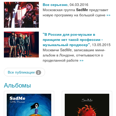
Все серьезно
,
04.03.2016
Московская группа
SadMe
представит
новую программу на большой сцене
»»
"В России для рок-музыки в
принципе нет такой профессии -
музыкальный продюсер"
,
13.05.2015
Москвичи SadMe, записавшие мини-
альбом в Лондоне, отчитываются о
проделанной работе
»»
Все публикации
2
Альбомы