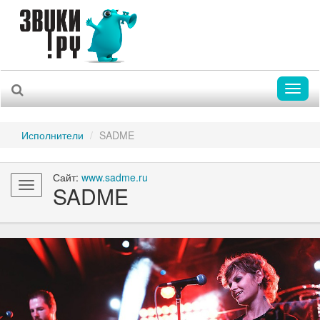
Toggl
naviga
Исполнители
SADME
Сайт:
www.sadme.ru
Toggle
SADME
navigation