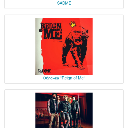
SADME
Обложка "Reign of Me"