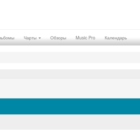
льбомы
Чарты
Обзоры
Music Pro
Календарь