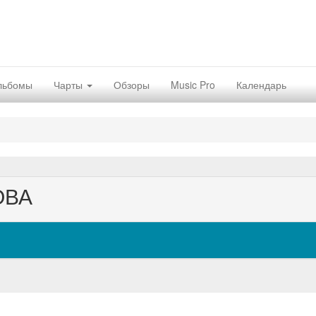
льбомы
Чарты
Обзоры
Music Pro
Календарь
ОВА