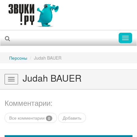
Toggl
naviga
Персоны
Judah BAUER
Judah BAUER
Toggle
navigation
Комментарии:
Все комментарии
Добавить
0