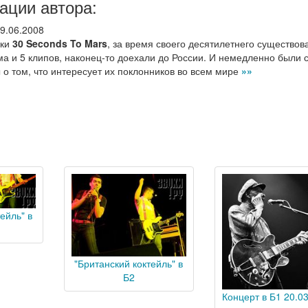
ации автора:
9.06.2008
ики
30 Seconds To Mars
, за время своего десятилетнего существов
а и 5 клипов, наконец-то доехали до России. И немедленно были 
о том, что интересует их поклонников во всем мире
»»
ейль" в
"Британский коктейль" в
Б2
Концерт в Б1 20.03