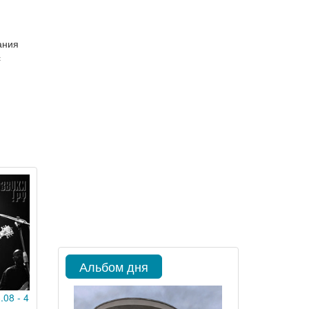
ания
с
Альбом дня
.08 - 4