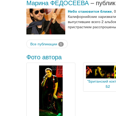
Марина ФЕДОСЕЕВА
– публик
Небо становится ближе
,
0
Калифорнийские харизмат
выпустившие всего 2 альбом
пристрастием расспрошены 
Все публикации
1
Фото автора
"Британский кокт
Б2