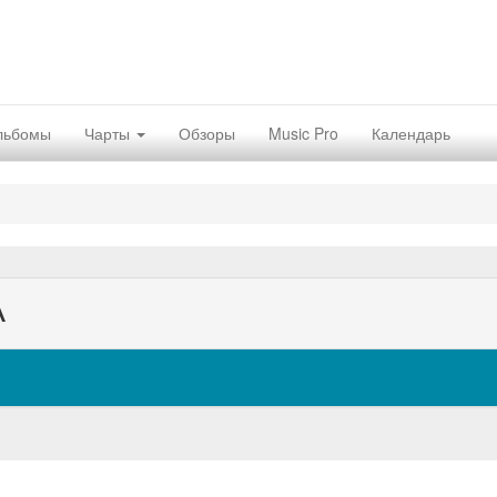
льбомы
Чарты
Обзоры
Music Pro
Календарь
А