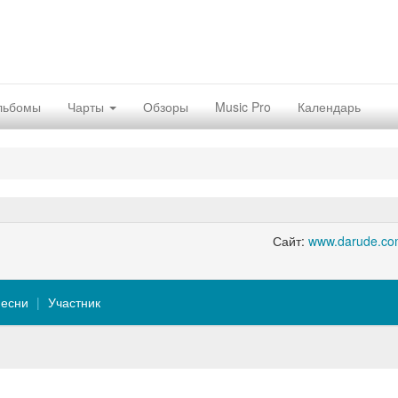
льбомы
Чарты
Обзоры
Music Pro
Календарь
Сайт:
www.darude.co
есни
Участник