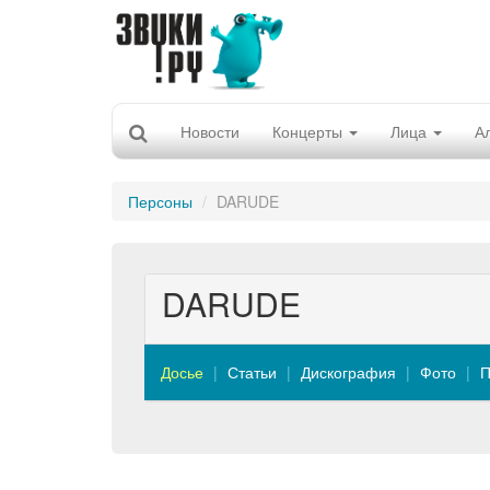
Новости
Концерты
Лица
А
Персоны
DARUDE
DARUDE
Досье
Статьи
Дискография
Фото
П