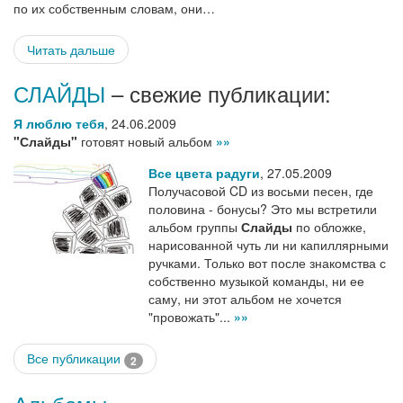
по их собственным словам, они…
Читать дальше
СЛАЙДЫ
– свежие публикации:
Я люблю тебя
,
24.06.2009
"Слайды"
готовят новый альбом
»»
Все цвета радуги
,
27.05.2009
Получасовой CD из восьми песен, где
половина - бонусы? Это мы встретили
альбом группы
Слайды
по обложке,
нарисованной чуть ли ни капиллярными
ручками. Только вот после знакомства с
собственно музыкой команды, ни ее
саму, ни этот альбом не хочется
"провожать"...
»»
Все публикации
2