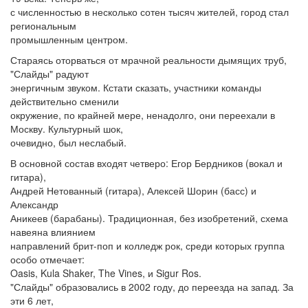
с численностью в несколько сотен тысяч жителей, город стал
региональным
промышленным центром.
Стараясь оторваться от мрачной реальности дымящих труб,
"Слайды" радуют
энергичным звуком. Кстати сказать, участники команды
действительно сменили
окружение, по крайней мере, ненадолго, они переехали в
Москву. Культурный шок,
очевидно, был неслабый.
В основной состав входят четверо: Егор Бердников (вокал и
гитара),
Андрей Нетованный (гитара), Алексей Шорин (басс) и
Александр
Аникеев (барабаны). Традиционная, без изобретений, схема
навеяна влиянием
направлений брит-поп и колледж рок, среди которых группа
особо отмечает:
Oasis, Kula Shaker, The Vines, и Sigur Ros.
"Слайды" образовались в 2002 году, до переезда на запад. За
эти 6 лет,