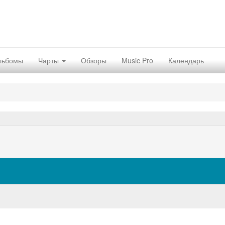
льбомы
Чарты
Обзоры
Music Pro
Календарь