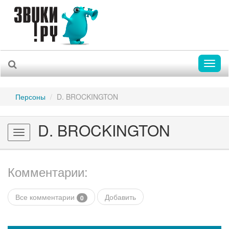
Toggl
naviga
Персоны
D. BROCKINGTON
D. BROCKINGTON
Toggle
navigation
Комментарии:
Все комментарии
Добавить
0