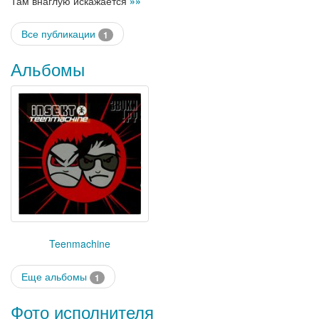
Там внаглую искажается
»»
Все публикации
1
Альбомы
Teenmachine
Еще альбомы
1
Фото исполнителя