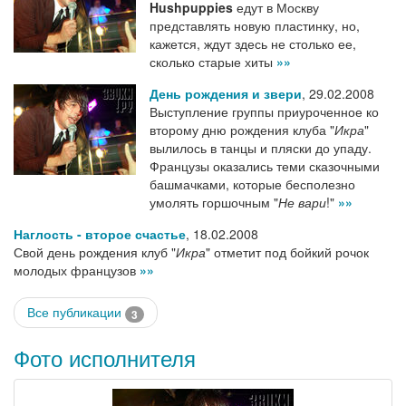
Hushpuppies
едут в Москву
представлять новую пластинку, но,
кажется, ждут здесь не столько ее,
сколько старые хиты
»»
День рождения и звери
,
29.02.2008
Выступление группы приуроченное ко
второму дню рождения клуба "
Икра
"
вылилось в танцы и пляски до упаду.
Французы оказались теми сказочными
башмачками, которые бесполезно
умолять горшочным "
Не вари
!"
»»
Наглость - второе счастье
,
18.02.2008
Свой день рождения клуб "
Икра
" отметит под бойкий рочок
молодых французов
»»
Все публикации
3
Фото исполнителя