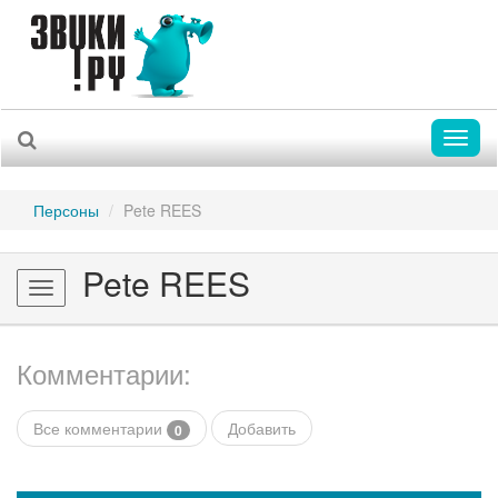
Toggl
naviga
Персоны
Pete REES
Pete REES
Toggle
navigation
Комментарии:
Все комментарии
Добавить
0