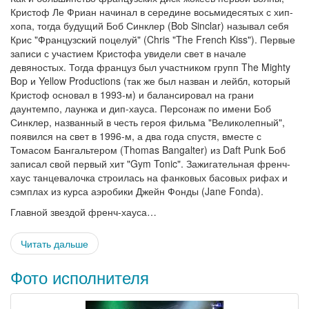
Кристоф Ле Фриан начинал в середине восьмидесятых с хип-
хопа, тогда будущий Боб Синклер (Bob Sinclar) называл себя
Крис "Французский поцелуй" (Chris "The French Kiss"). Первые
записи с участием Кристофа увидели свет в начале
девяностых. Тогда француз был участником групп The Mighty
Bop и Yellow Productions (так же был назван и лейбл, который
Кристоф основал в 1993-м) и балансировал на грани
даунтемпо, лаунжа и дип-хауса. Персонаж по имени Боб
Синклер, названный в честь героя фильма "Великолепный",
появился на свет в 1996-м, а два года спустя, вместе с
Томасом Бангальтером (Thomas Bangalter) из Daft Punk Боб
записал свой первый хит "Gym Tonic". Зажигательная френч-
хаус танцевалочка строилась на фанковых басовых рифах и
сэмплах из курса аэробики Джейн Фонды (Jane Fonda).
Главной звездой френч-хауса…
Читать дальше
Фото исполнителя