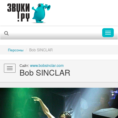
Toggl
naviga
Персоны
Bob SINCLAR
Сайт:
www.bobsinclar.com
Toggle
Bob SINCLAR
navigation