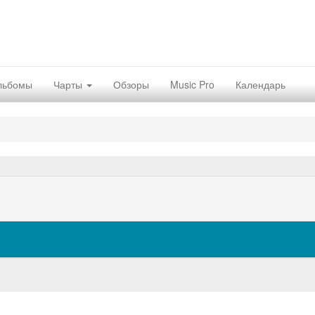
льбомы
Чарты
Обзоры
Music Pro
Календарь