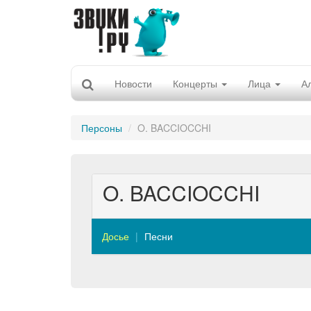
Новости
Концерты
Лица
А
Персоны
O. BACCIOCCHI
O. BACCIOCCHI
Досье
Песни