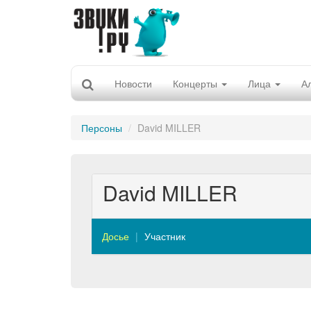
Новости
Концерты
Лица
А
Персоны
David MILLER
David MILLER
Досье
Участник