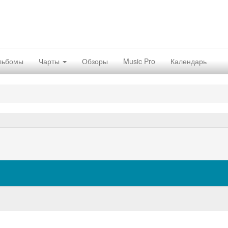
льбомы
Чарты
Обзоры
Music Pro
Календарь