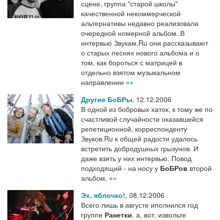
сцене, группа "старой школы"
качественной некоммерческой
альтернативы недавно реализовала
очередной номерной альбом. В
интервью Звукам.Ru они рассказывают
о старых песнях нового альбома и о
том, как бороться с матрицей в
отдельно взятом музыкальном
направлении
»»
Другие БоБРы
,
12.12.2006
В одной из бобровых хаток, к тому же по
счастливой случайности оказавшейся
репетиционной, корреспонденту
Звуков.Ru к общей радости удалось
встретить добродушных грызунов. И
даже взять у них интервью. Повод
подходящий - на носу у
БоБРов
второй
альбом,
»»
Эх, яблочко!
,
08.12.2006
Всего лишь в августе иполнился год
группе
Ранетки
, а, вот, извольте