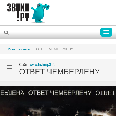
Toggl
naviga
Исполнители
ОТВЕТ ЧЕМБЕРЛЕНУ
Сайт:
www.hshmp3.ru
Toggle
ОТВЕТ ЧЕМБЕРЛЕНУ
navigation