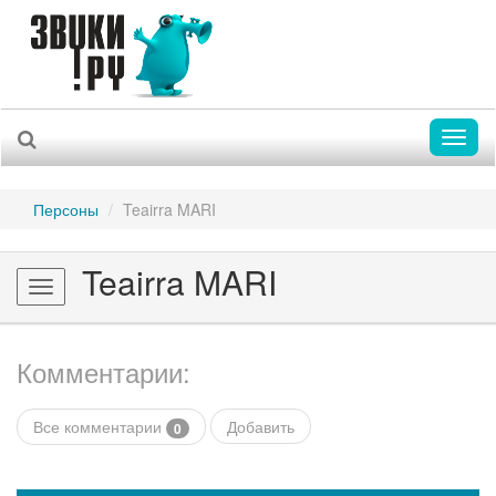
Toggl
naviga
Персоны
Teairra MARI
Teairra MARI
Toggle
navigation
Комментарии:
Все комментарии
Добавить
0