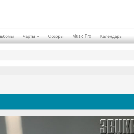
льбомы
Чарты
Обзоры
Music Pro
Календарь