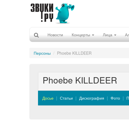
Новости
Концерты
Лица
А
Персоны
Phoebe KILLDEER
Phoebe KILLDEER
Досье
Статьи
Дискография
Фото
П