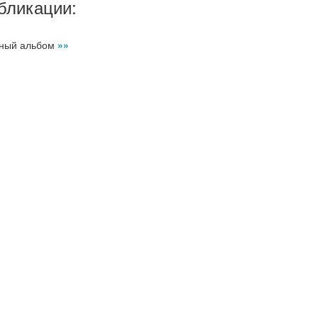
бликации:
ьный альбом
»»