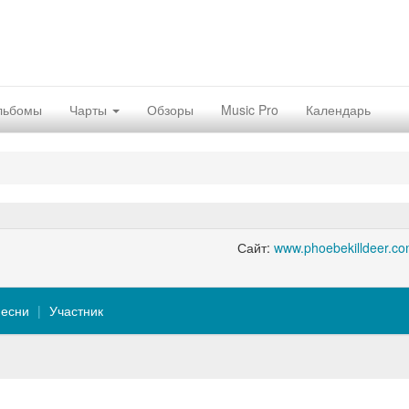
льбомы
Чарты
Обзоры
Music Pro
Календарь
Сайт:
www.phoebekilldeer.c
есни
Участник