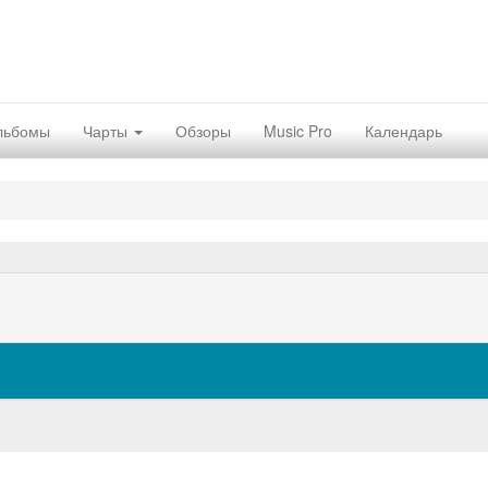
льбомы
Чарты
Обзоры
Music Pro
Календарь