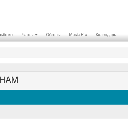
льбомы
Чарты
Обзоры
Music Pro
Календарь
NHAM