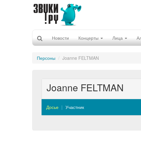
Новости
Концерты
Лица
А
Персоны
Joanne FELTMAN
Joanne FELTMAN
Досье
Участник