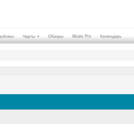
льбомы
Чарты
Обзоры
Music Pro
Календарь