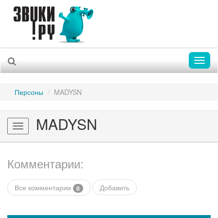
Toggl
naviga
Персоны
MADYSN
MADYSN
Toggle
navigation
Комментарии:
Все комментарии
Добавить
0