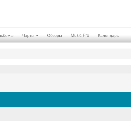
льбомы
Чарты
Обзоры
Music Pro
Календарь