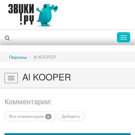
Toggl
naviga
Персоны
Al KOOPER
Al KOOPER
Toggle
navigation
Комментарии:
Все комментарии
Добавить
0