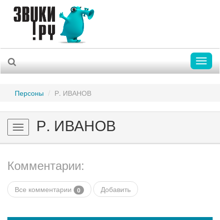
Toggl
naviga
Персоны
Р. ИВАНОВ
Р. ИВАНОВ
Toggle
navigation
Комментарии:
Все комментарии
Добавить
0