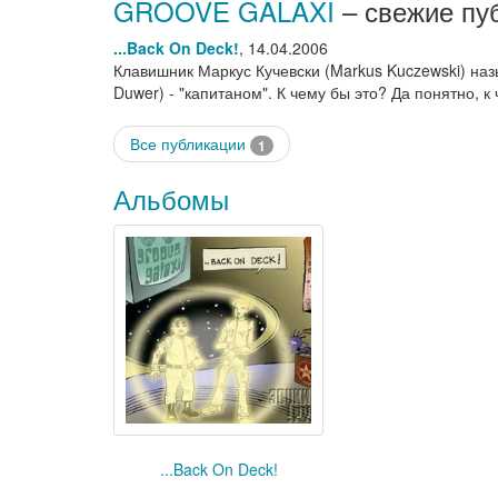
GROOVE GALAXI
– свежие пу
...Back On Deck!
,
14.04.2006
Клавишник Маркус Кучевски (Markus Kuczewski) на
Duwer) - "капитаном". К чему бы это? Да понятно, 
Все публикации
1
Альбомы
...Back On Deck!