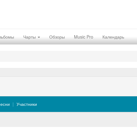
льбомы
Чарты
Обзоры
Music Pro
Календарь
есни
Участники