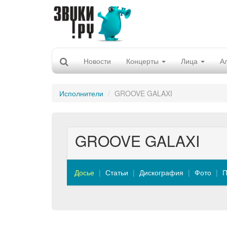
Новости
Концерты
Лица
А
Исполнители
GROOVE GALAXI
GROOVE GALAXI
Досье
Статьи
Дискография
Фото
П