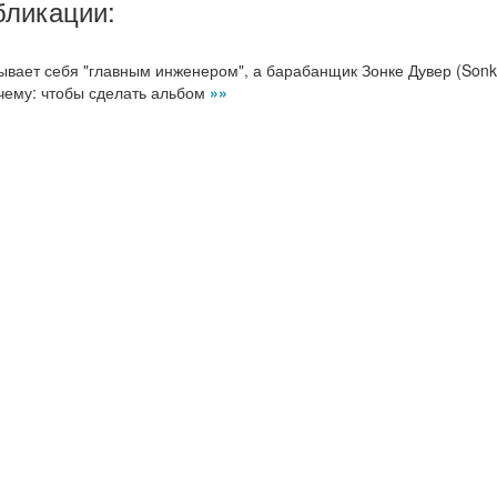
бликации:
зывает себя "главным инженером", а барабанщик Зонке Дувер (Son
к чему: чтобы сделать альбом
»»