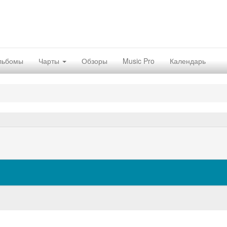
льбомы
Чарты
Обзоры
Music Pro
Календарь