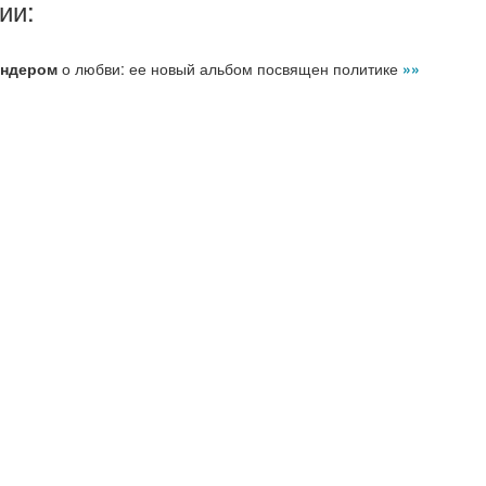
ии:
андером
о любви: ее новый альбом посвящен политике
»»