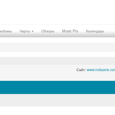
льбомы
Чарты
Обзоры
Music Pro
Календарь
Сайт:
www.indiaarie.c