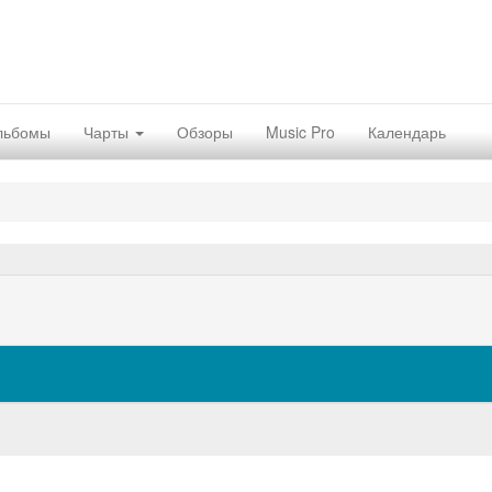
льбомы
Чарты
Обзоры
Music Pro
Календарь