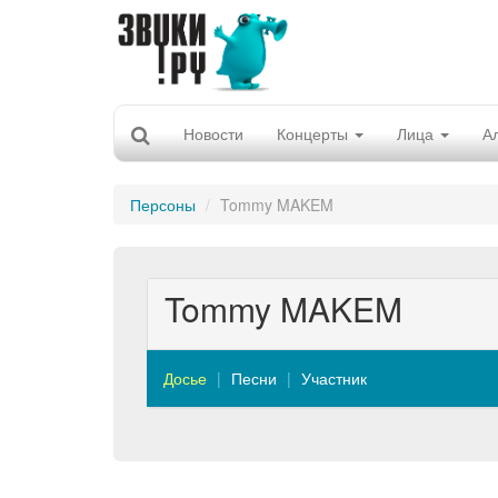
Новости
Концерты
Лица
А
Персоны
Tommy MAKEM
Tommy MAKEM
Досье
Песни
Участник