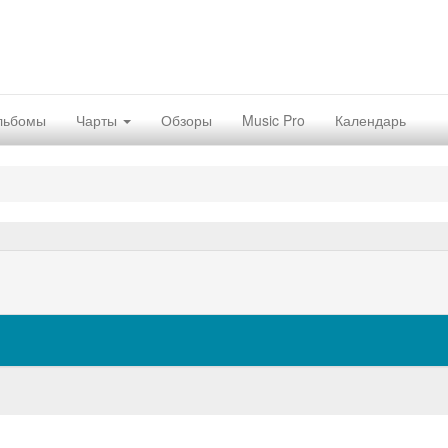
льбомы
Чарты
Обзоры
Music Pro
Календарь