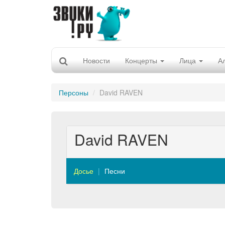
Новости
Концерты
Лица
А
Персоны
David RAVEN
David RAVEN
Досье
Песни