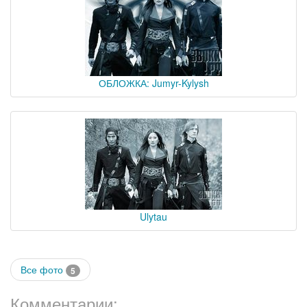
ОБЛОЖКА: Jumyr-Kylysh
Ulytau
Все фото
5
Комментарии: