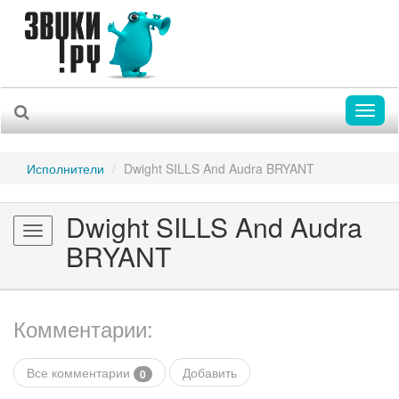
Toggl
naviga
Исполнители
Dwight SILLS And Audra BRYANT
Dwight SILLS And Audra
Toggle
BRYANT
navigation
Комментарии:
Все комментарии
Добавить
0