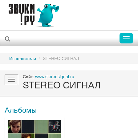
Toggl
naviga
Исполнители
STEREO СИГНАЛ
Сайт:
www.stereosignal.ru
Toggle
STEREO СИГНАЛ
navigation
Альбомы