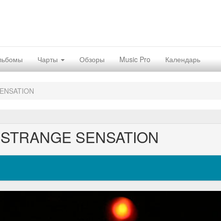
льбомы
Чарты
Обзоры
Music Pro
Календарь
SENSATION
E STRANGE SENSATION