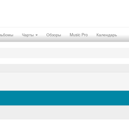
льбомы
Чарты
Обзоры
Music Pro
Календарь