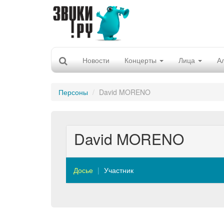
Новости
Концерты
Лица
А
Персоны
David MORENO
David MORENO
Досье
Участник