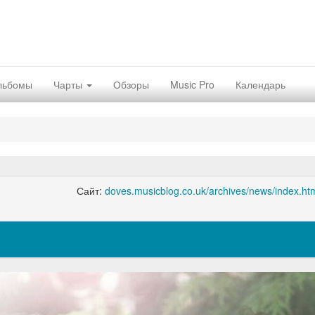
льбомы
Чарты
Обзоры
Music Pro
Календарь
Сайт:
doves.musicblog.co.uk/archives/news/index.ht