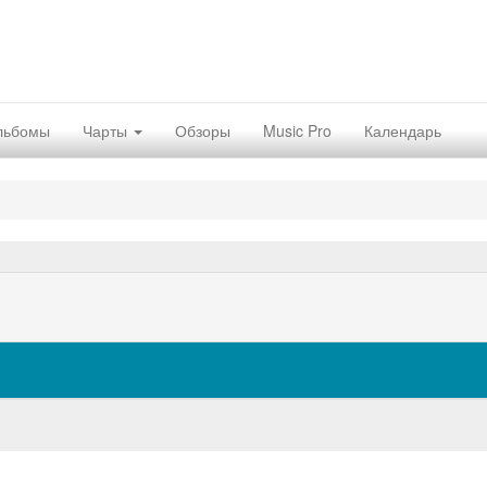
льбомы
Чарты
Обзоры
Music Pro
Календарь