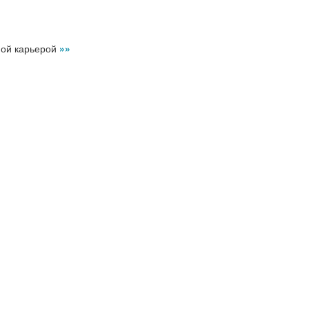
ной карьерой
»»