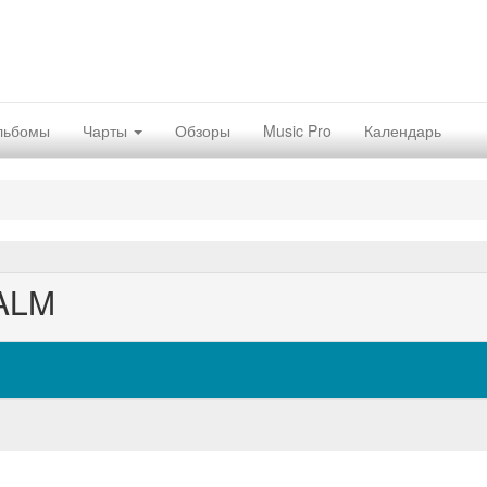
льбомы
Чарты
Обзоры
Music Pro
Календарь
MALM