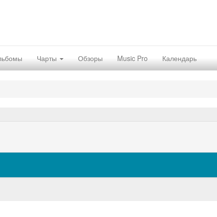
льбомы
Чарты
Обзоры
Music Pro
Календарь