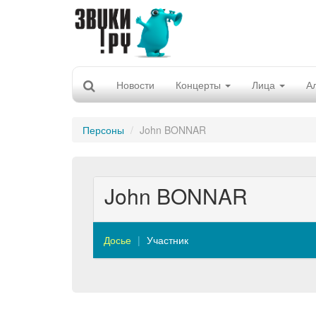
Новости
Концерты
Лица
А
Персоны
John BONNAR
John BONNAR
Досье
Участник