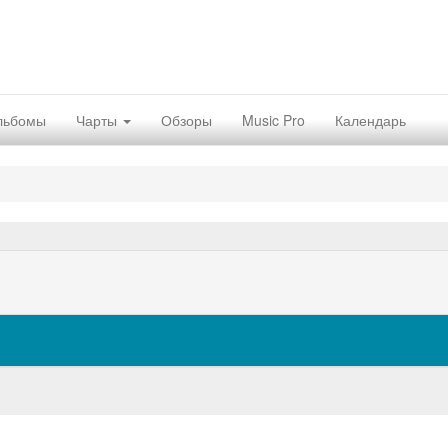
льбомы
Чарты
Обзоры
Music Pro
Календарь