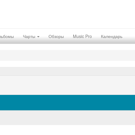
льбомы
Чарты
Обзоры
Music Pro
Календарь