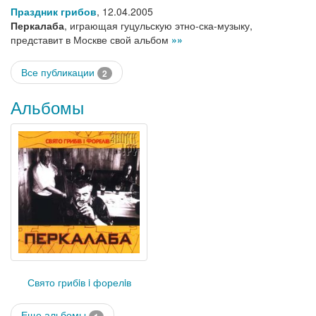
Праздник грибов
,
12.04.2005
Перкалаба
, играющая гуцульскую этно-ска-музыку,
представит в Москве свой альбом
»»
Все публикации
2
Альбомы
Свято грибiв i форелiв
Еще альбомы