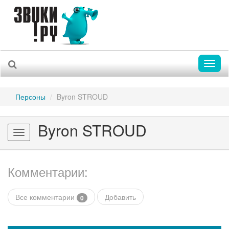
Toggl
naviga
Персоны
Byron STROUD
Byron STROUD
Toggle
navigation
Комментарии:
Все комментарии
Добавить
0