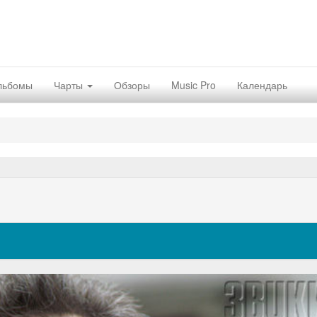
льбомы
Чарты
Обзоры
Music Pro
Календарь