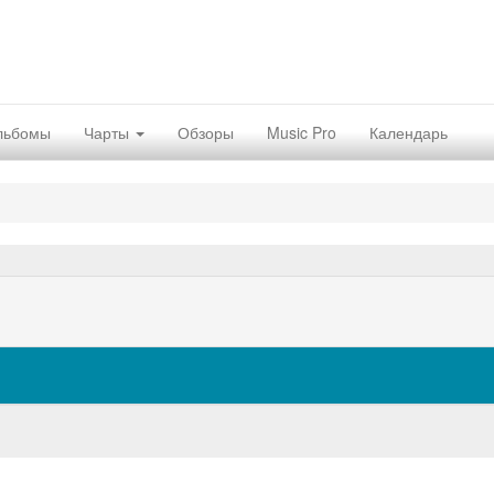
льбомы
Чарты
Обзоры
Music Pro
Календарь